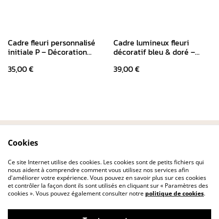
Cadre fleuri personnalisé
Cadre lumineux fleuri
initiale P – Décoration
décoratif bleu & doré –
artisanale fleurs papier
Fleurs en papier et
35,00 €
39,00 €
papillons pailletés
Cookies
Contactez-nous
Conditions
Politique de
Politique de cookies
Ce site Internet utilise des cookies. Les cookies sont de petits fichiers qui
confidentialité
nous aident à comprendre comment vous utilisez nos services afin
d'améliorer votre expérience. Vous pouvez en savoir plus sur ces cookies
et contrôler la façon dont ils sont utilisés en cliquant sur « Paramètres des
cookies ». Vous pouvez également consulter notre
politique de cookies
.