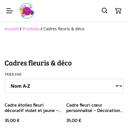
Accueil
/
Produits
/
Cadres fleuris & déco
Cadres fleuris & déco
TRIER PAR
Cadre étoiles fleuri
Cadre fleuri cœur
décoratif violet et jaune –
personnalisé – Décoration
Fleurs en papier et
murale pleine d’émotion
35,00 €
35,00 €
papillons pailletés