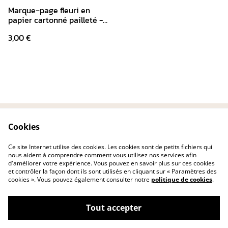
Marque‑page fleuri en
papier cartonné pailleté -
Décor florale rose
3,00 €
Cookies
Contactez-nous
Conditions
Politique de
Politique de cookies
Ce site Internet utilise des cookies. Les cookies sont de petits fichiers qui
confidentialité
nous aident à comprendre comment vous utilisez nos services afin
d'améliorer votre expérience. Vous pouvez en savoir plus sur ces cookies
et contrôler la façon dont ils sont utilisés en cliquant sur « Paramètres des
cookies ». Vous pouvez également consulter notre
politique de cookies
.
Tout accepter
©
2026
Les créas de nina